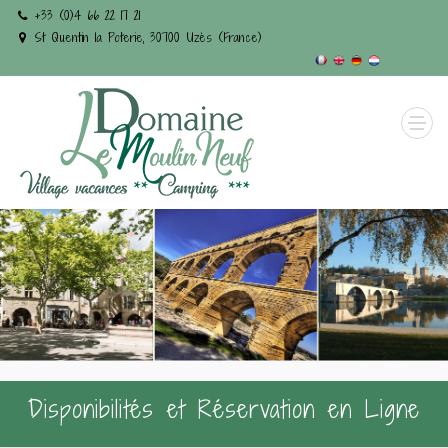
+33 (0)4 66 22 17 21
St Quentin la Poterie, 30700 Uzès (France)
Disponibilités et Réservation en Ligne