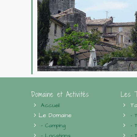
Domaine et Activités
Les T
Ta
Accueil
Le Domaine
- 
- Camping
- 
- Locations
- 