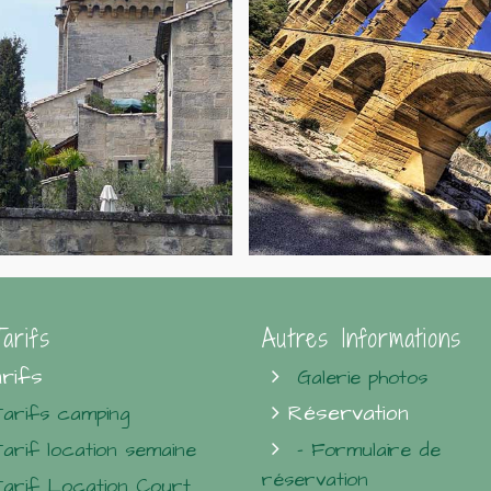
arifs
Autres Informations
rifs
Galerie photos
Réservation
Tarifs camping
Tarif location semaine
- Formulaire de
réservation
Tarif Location Court