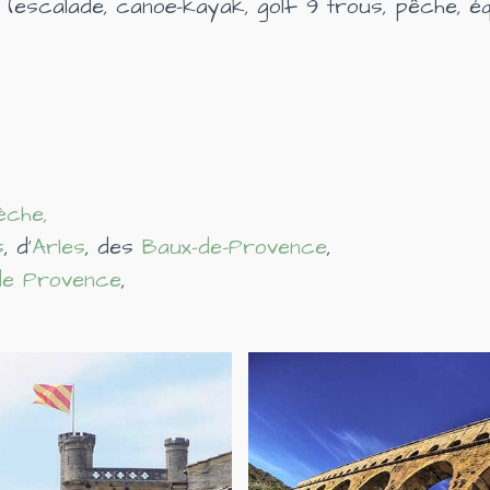
s
(escalade, canoë-kayak, golf 9 trous, pêche, équ
èche
,
s
,
d’
Arles
,
des
Baux-de-Provence
,
de Provence
,