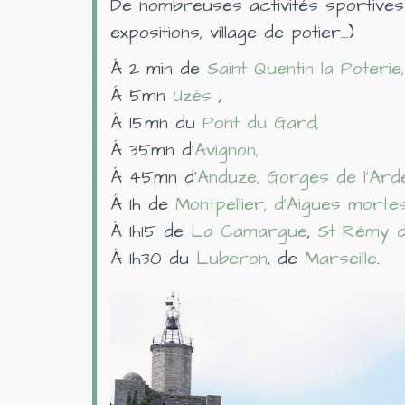
De nombreuses activités sportive
expositions, village de potier…)
Á 2 min de
Saint Quentin la Poterie
,
Á 5mn
Uzès
,
Á 15mn du
Pont du Gard
,
Á 35mn d’
Avignon
,
Á 45mn d’
Anduze
,
Gorges de l'Ard
Á 1h de
Montpellier,
d’
Aigues morte
Á 1h15 de
La
Camargue
,
St Rémy 
Á 1h30 du
Luberon
,
de
Marseille
.