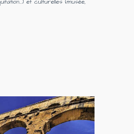
itation…)
et culturelles
(musée,