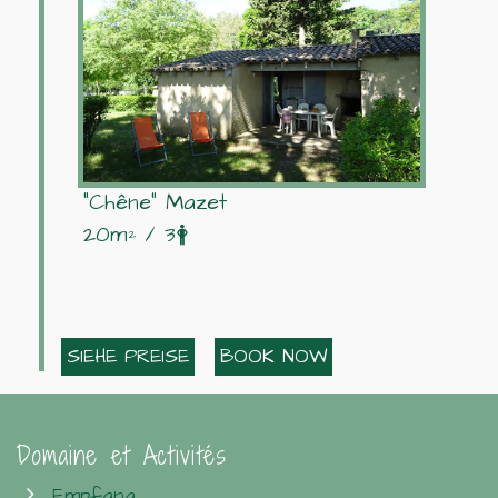
"Chêne" Mazet
20m² / 3🛉
SIEHE PREISE
BOOK NOW
Domaine et Activités
Empfang