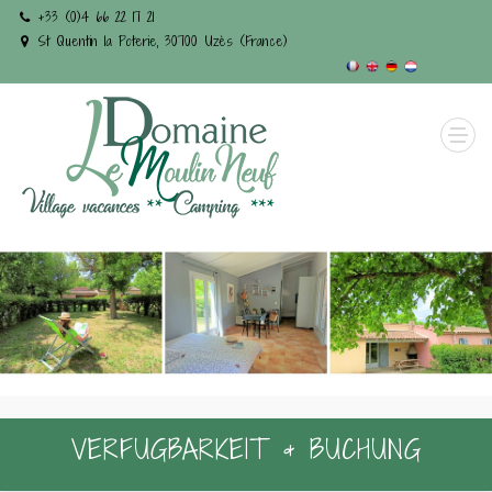
+33 (0)4 66 22 17 21
St Quentin la Poterie, 30700 Uzès (France)
VERFUGBARKEIT & BUCHUNG