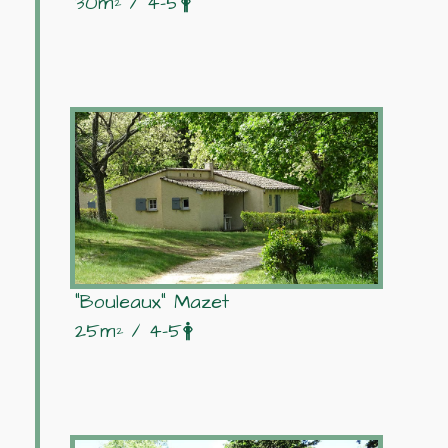
30m² / 4-5🛉
"Bouleaux" Mazet
25m² / 4-5🛉