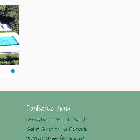
Contactez nous
Domaine le Moulin Neuf
Saint Quentin la Poterie
30700 Uzès (France)