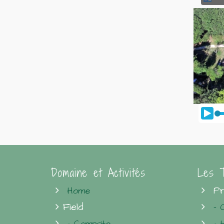
Domaine et Activités
Les T
Pr
Home
Field
- 
- Campsite
- 