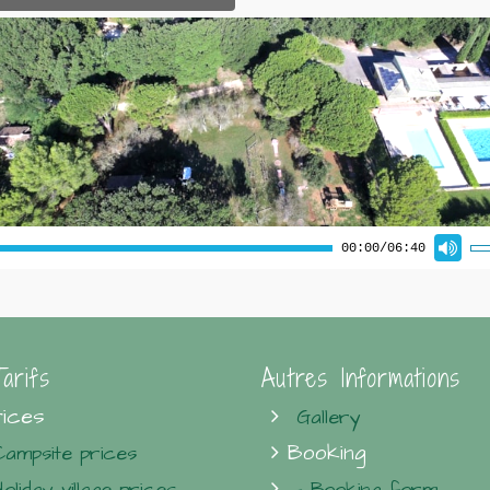
arifs
Autres Informations
ices
Gallery
Booking
Campsite prices
Holiday village prices
- Booking form